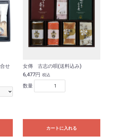
合せ
女傳 古志の唄(送料込み)
6,477円
税込
数量
カートに入れる