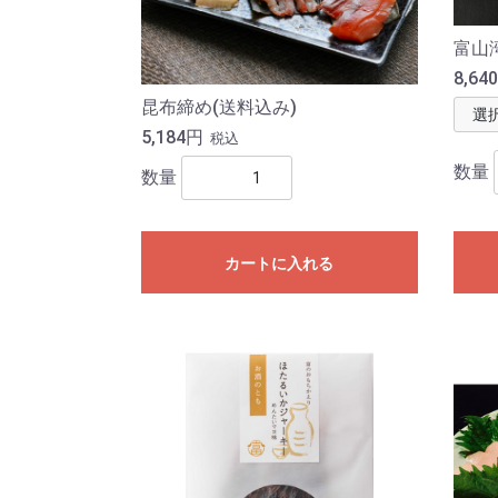
富山
8,64
昆布締め(送料込み)
5,184円
税込
数量
数量
カートに入れる