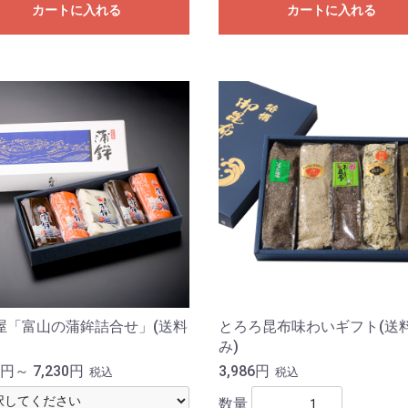
カートに入れる
カートに入れる
屋「富山の蒲鉾詰合せ」(送料
とろろ昆布味わいギフト(送
み)
0円～ 7,230円
3,986円
税込
税込
数量