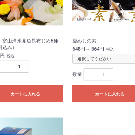
 富山湾氷見魚昆布じめ6種
釜めしの素
料込み）
648円～ 864円
税込
4円
税込
数量
カートに入れる
カートに入れる