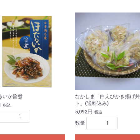
るいか旨煮
なかしま「白えびかき揚げ丼
ト」(送料込み)
円
税込
5,092円
税込
数量