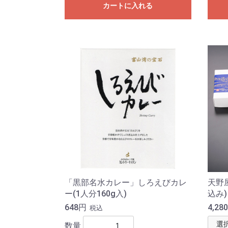
カートに入れる
「黒部名水カレー」しろえびカレ
天野
ー(1人分160g入)
込み)
648円
4,28
税込
数量