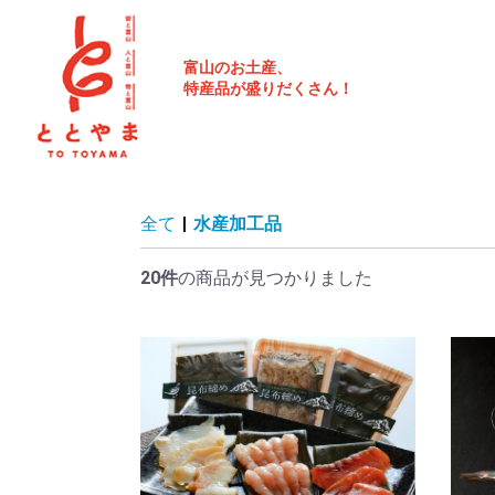
富山のお土産、
特産品が盛りだくさん！
全て
|
水産加工品
20件
の商品が見つかりました