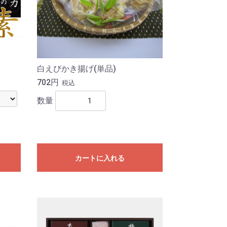
白えびかき揚げ(単品)
702円
税込
数量
カートに入れる