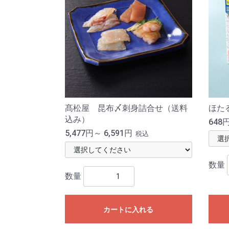
髙松屋 昆布〆刺身詰合せ（送料
ほた
込み）
648円
5,477円～ 6,591円
税込
数量
数量
カートに入れる