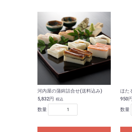
河内屋の蒲鉾詰合せ(送料込み)
ほた
5,832円
950
税込
数量
数量