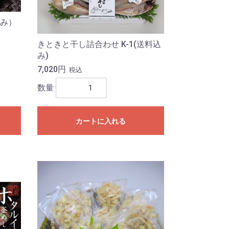
み）
きときと干し詰合わせ K-1(送料込
み)
7,020円
税込
数量
カートに入れる