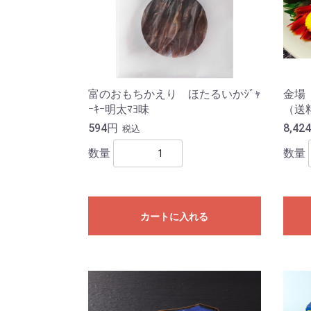
富のおもちかえり ほたるいかｼﾞｬ
金場
ｰｷｰ明太ﾏﾖ味
（送
594円
8,42
税込
数量
数量
カートに入れる