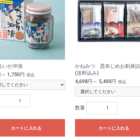
るいか沖漬
かねみつ 昆布じめお刺身詰
(送料込み)
～ 1,750円
税込
4,698円～ 5,400円
税込
数量
カートに入れる
カートに入れる